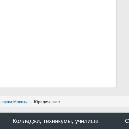
лледжи Москвы
Юридические
Колледжи, техникумы, училища
С