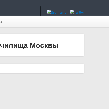
а
 училища Москвы