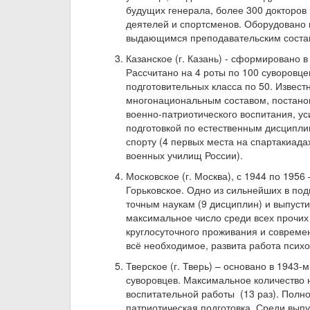
будущих генерала, более 300 докторов
деятелей и спортсменов. Оборудовано п
выдающимся преподавательским соста
Казанское (г. Казань) - сформировано в
Рассчитано на 4 роты по 100 суворовце
подготовительных класса по 50. Извест
многонациональным составом, постано
военно-патриотического воспитания, у
подготовкой по естественным дисципли
спорту (4 первых места на спартакиада
военных училищ России).
Московское (г. Москва), с 1944 по 1956 
Горьковское. Одно из сильнейших в под
точным наукам (9 дисциплин) и выпуст
максимальное число среди всех прочих
круглосуточного проживания и совреме
всё необходимое, развита работа псих
Тверское (г. Тверь) – основано в 1943-
суворовцев. Максимальное количество 
воспитательной работы (13 раз). Полн
патриотическая подготовка. Среди выпу