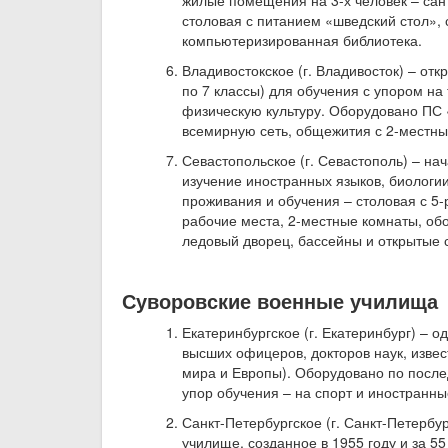
жилые помещения на 3-х человек – сант
столовая с питанием «шведский стол», 
компьютеризированная библиотека.
Владивостокское (г. Владивосток) – отк
по 7 классы) для обучения с упором на
физическую культуру. Оборудовано ПС
всемирную сеть, общежития с 2-местн
Севастопольское (г. Севастополь) – нач
изучение иностранных языков, биологии
проживания и обучения – столовая с 
рабочие места, 2-местные комнаты, о
ледовый дворец, бассейны и открытые 
Суворовские военные училища
Екатеринбургское (г. Екатеринбург) – 
высших офицеров, докторов наук, извест
мира и Европы). Оборудовано по после
упор обучения – на спорт и иностранны
Санкт-Петербургское (г. Санкт-Петербу
училище, созданное в 1955 году и за 5