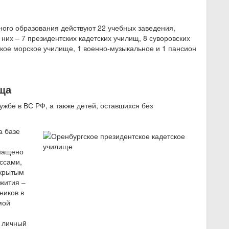
ного образования действуют 22 учебных заведения,
их – 7 президентских кадетских училищ, 8 суворовских
вское морское училище, 1 военно-музыкальное и 1 пансион
ща
ужбе в ВС РФ, а также детей, оставшихся без
а базе
.
снащено
ссами,
 крытым
жития –
ников в
мой
и личный