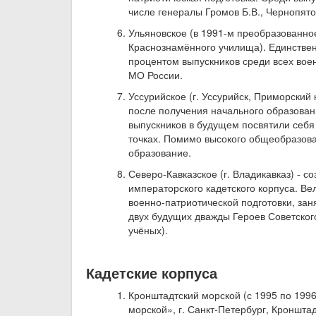
числе генералы Громов Б.В., Чернопятов
Ульяновское (в 1991-м преобразованное
Краснознамённого училища). Единстве
процентом выпускников среди всех во
МО России.
Уссурийское (г. Уссурийск, Приморский 
после получения начального образовани
выпускников в будущем посвятили себя 
точках. Помимо высокого общеобразова
образование.
Северо-Кавказское (г. Владикавказ) - с
императорского кадетского корпуса. В
военно-патриотической подготовки, зан
двух будущих дважды Героев Советског
учёных).
Кадетские корпуса
Кронштадтский морской (с 1995 по 199
морской», г. Санкт-Петербург, Кронштад