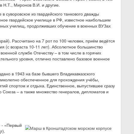
 Н.Т., Миронов В.И. и другие.
 в суворовское из гвардейского танкового дважды
нное гвардейское училище в РФ, известное наибольшим
енных училищ, продолживших обучение в военных ВУЗах
край). Рассчитано на 7 рот по 100 человек, приём ведётся
я (с возраста 10-11 лет). Абсолютное большинство
военной службе Отечеству – в том числе в горячих
тельного уровня, отлично поставлено базовое военное
оздано в 1943 на базе бывшего Владикавказского
еликолепно обеспеченное для прохождения учёбы,
ятий спортом и отдыха. Единственное, выпустившее сразу
о Союза – а также множество генералов, дипломатов и
6 - «Первый
т).