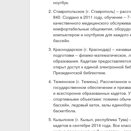
ноутбук.
Ставропольское (г. Ставрополь) – расс
840. Создано в 2011 году, обучение – 
качественного медицинского обслуживан
комфортабельные общежития, оборудов
компьютером и ноутбуком для каждого к
бассейн.
Краснодарское (г. Краснодар) – начавш
подготовки – физико-математическое, л
образования. Кадетам предоставляетс
открыт доступ к единой электронной би
Президентской библиотеке.
Тюменское (г. Тюмень). Рассчитанное 
государственном обеспечении и призва
и всесторонне образованных кадетов. 
спортивными объектами: помимо обычн
бассейн, ледовый каток, залы единобо
баскетбола.
Кызылское (г. Кызыл, республика Тува)
кадетов в сентябре 2014 года. Все к