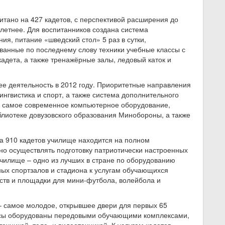
читано на 427 кадетов, с перспективой расширения до
7-летнее. Для воспитанников создана система
ия, питание «шведский стол» 5 раз в сутки,
анные по последнему слову техники учебные классы с
адета, а также тренажёрные залы, ледовый каток и
ее деятельность в 2012 году. Приоритетные направления
ингвистика и спорт, а также система дополнительного
я самое современное компьютерное оборудование,
блиотеке довузовского образования Минобороны, а также
на 910 кадетов училище находится на полном
но осуществлять подготовку патриотически настроенных
Училище – одно из лучших в стране по оборудованию
ых спортзалов и стадиона к услугам обучающихся
рств и площадки для мини-футбола, волейбола и
 – самое молодое, открывшее двери для первых 65
лассы оборудованы передовыми обучающими комплексами,