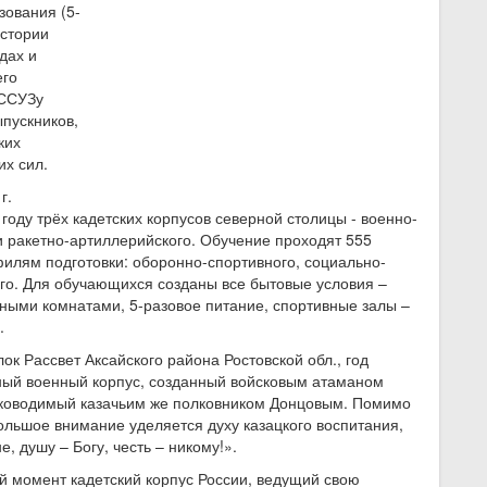
зования (5-
истории
дах и
его
 ССУЗу
ыпускников,
ких
их сил.
г.
году трёх кадетских корпусов северной столицы - военно-
и ракетно-артиллерийского. Обучение проходят 555
филям подготовки: оборонно-спортивного, социально-
го. Для обучающихся созданы все бытовые условия –
ными комнатами, 5-разовое питание, спортивные залы –
.
ок Рассвет Аксайского района Ростовской обл., год
ный военный корпус, созданный войсковым атаманом
ководимый казачьим же полковником Донцовым. Помимо
ольшое внимание уделяется духу казацкого воспитания,
, душу – Богу, честь – никому!».
ый момент кадетский корпус России, ведущий свою