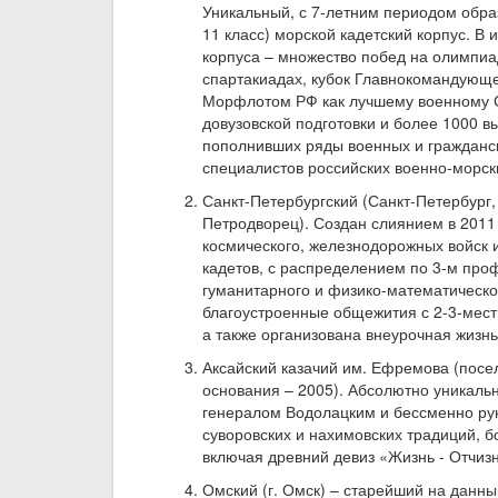
Уникальный, с 7-летним периодом обра
11 класс) морской кадетский корпус. В 
корпуса – множество побед на олимпиа
спартакиадах, кубок Главнокомандующ
Морфлотом РФ как лучшему военному
довузовской подготовки и более 1000 в
пополнивших ряды военных и гражданс
специалистов российских военно-морск
Санкт-Петербургский (Санкт-Петербург, 
Петродворец). Создан слиянием в 2011 
космического, железнодорожных войск 
кадетов, с распределением по 3-м про
гуманитарного и физико-математическо
благоустроенные общежития с 2-3-мест
а также организована внеурочная жизнь
Аксайский казачий им. Ефремова (посел
основания – 2005). Абсолютно уникаль
генералом Водолацким и бессменно ру
суворовских и нахимовских традиций, б
включая древний девиз «Жизнь - Отчизне
Омский (г. Омск) – старейший на данн