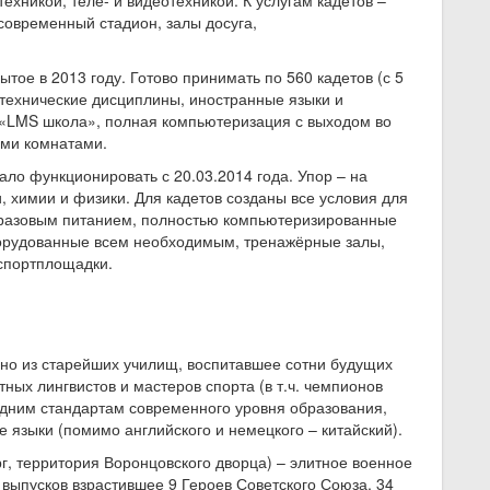
ехникой, теле- и видеотехникой. К услугам кадетов –
современный стадион, залы досуга,
рытое в 2013 году. Готово принимать по 560 кадетов (с 5
 технические дисциплины, иностранные языки и
 «LMS школа», полная компьютеризация с выходом во
ыми комнатами.
ало функционировать с 20.03.2014 года. Упор – на
, химии и физики. Для кадетов созданы все условия для
5-разовым питанием, полностью компьютеризированные
борудованные всем необходимым, тренажёрные залы,
спортплощадки.
одно из старейших училищ, воспитавшее сотни будущих
ных лингвистов и мастеров спорта (в т.ч. чемпионов
дним стандартам современного уровня образования,
е языки (помимо английского и немецкого – китайский).
рг, территория Воронцовского дворца) – элитное военное
5 выпусков взрастившее 9 Героев Советского Союза, 34