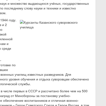
 наук и множество выдающихся учёных, государственных
о последнему слову науки и техники и известно
вом.
 1944 году.
в и 2
но
вкой
силенной
нам и
х среди
–
готовке по
ившее
 военных училищ известных разведчиков. Для
нного уровня обучения и отдыха суворовцам обеспечено
ологической службы.
м в числе первых в СССР и рассчитано более чем на 500
наград от Минобороны за постановку учебно-
ое обеспечение воспитанников и отличная военно-
скников – Герои Советского Союза и Герои России, в том